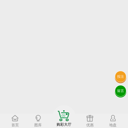
投注
留言
购彩大厅
首页
图库
优惠
地盘