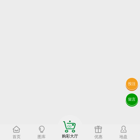
投注
留言
购彩大厅
首页
图库
优惠
地盘